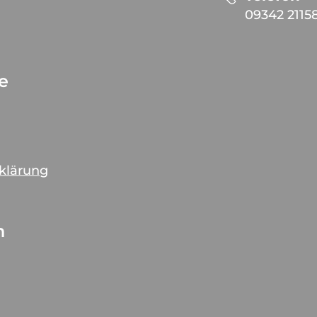
09342 2115
ce
rklärung
n