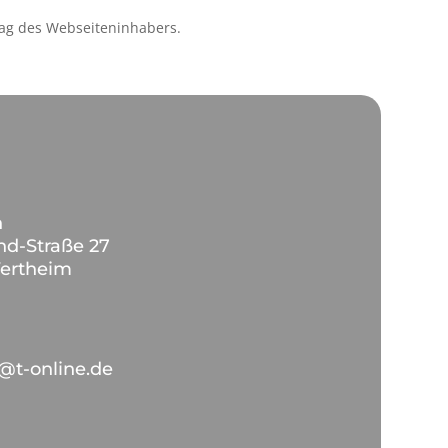
ag des Webseiteninhabers.
n
nd-Straße 27
ertheim
n@t-online.de