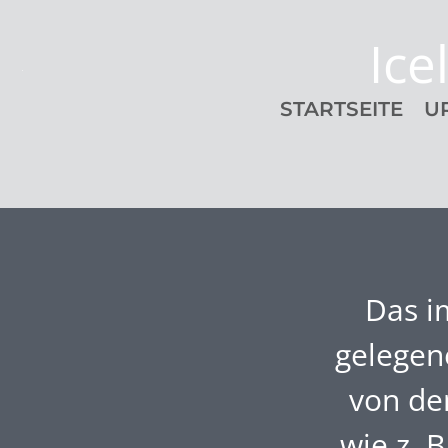
Ice
STARTSEITE
U
Das i
gelegene
von de
wie z. 