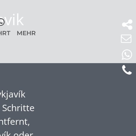
avik
HRT
MEHR
kjavík
 Schritte
tfernt,
vík oder