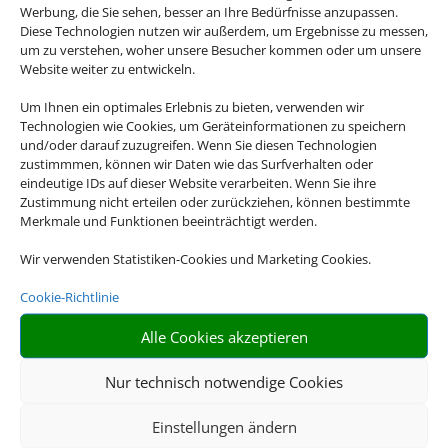
Werbung, die Sie sehen, besser an Ihre Bedürfnisse anzupassen.
Diese Technologien nutzen wir außerdem, um Ergebnisse zu messen,
Genau mein Ding
um zu verstehen, woher unsere Besucher kommen oder um unsere
Website weiter zu entwickeln.
Musicals, Opern, Konzerte,
Um Ihnen ein optimales Erlebnis zu bieten, verwenden wir
Sportevents – Bei uns finden
Technologien wie Cookies, um Geräteinformationen zu speichern
Sie das Event, das zu Ihnen
und/oder darauf zuzugreifen. Wenn Sie diesen Technologien
zustimmmen, können wir Daten wie das Surfverhalten oder
passt.
eindeutige IDs auf dieser Website verarbeiten. Wenn Sie ihre
Zustimmung nicht erteilen oder zurückziehen, können bestimmte
Merkmale und Funktionen beeinträchtigt werden.
Wir verwenden Statistiken-Cookies und Marketing Cookies.
Cookie-Richtlinie
Alle Cookies akzeptieren
Das perfekte Geschenk
Nur technisch notwendige Cookies
Mit unseren
Einstellungen ändern
Geschenkgutscheinen