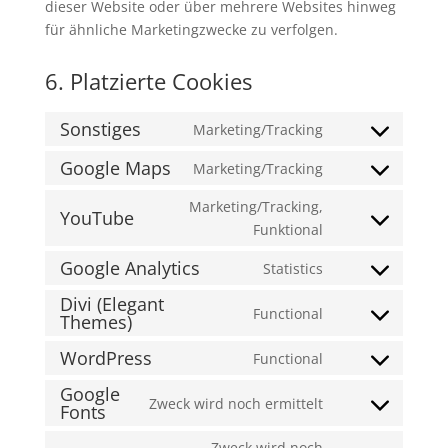
dieser Website oder über mehrere Websites hinweg
für ähnliche Marketingzwecke zu verfolgen.
6. Platzierte Cookies
Sonstiges
Marketing/Tracking
Consent
to
Google Maps
Marketing/Tracking
Consent
service
to
Marketing/Tracking,
sonstiges
YouTube
service
Consent
Funktional
google-
to
Google Analytics
Statistics
maps
service
Consent
youtube
Divi (Elegant
to
Functional
Themes)
Consent
service
to
google-
WordPress
Functional
Consent
service
analytics
Google
to
divi-
Zweck wird noch ermittelt
Fonts
Consent
service
(elegant-
to
wordpress
themes)
Zweck wird noch