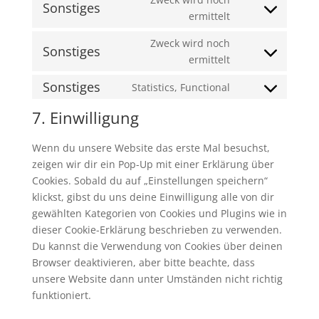
Sonstiges
service
Consent
ermittelt
google-
to
fonts
Zweck wird noch
service
Sonstiges
Consent
ermittelt
sonstiges
to
Sonstiges
Statistics, Functional
service
Consent
sonstiges
to
7. Einwilligung
service
sonstiges
Wenn du unsere Website das erste Mal besuchst,
zeigen wir dir ein Pop-Up mit einer Erklärung über
Cookies. Sobald du auf „Einstellungen speichern“
klickst, gibst du uns deine Einwilligung alle von dir
gewählten Kategorien von Cookies und Plugins wie in
dieser Cookie-Erklärung beschrieben zu verwenden.
Du kannst die Verwendung von Cookies über deinen
Browser deaktivieren, aber bitte beachte, dass
unsere Website dann unter Umständen nicht richtig
funktioniert.