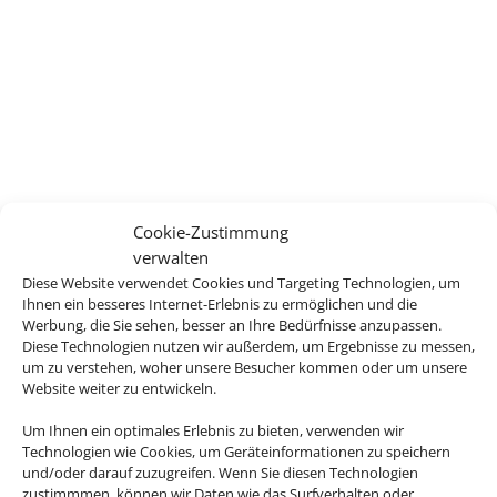
Wir brauchen Ihre
Cookie-Zustimmung
Einwilligung
verwalten
Diese Website verwendet Cookies und Targeting Technologien, um
Um diesen Inhalt darzustellen, aktivieren Sie bitte die
Ihnen ein besseres Internet-Erlebnis zu ermöglichen und die
Werbung, die Sie sehen, besser an Ihre Bedürfnisse anzupassen.
Cookies. Es werden ggf. personenbezogene Daten
Diese Technologien nutzen wir außerdem, um Ergebnisse zu messen,
verarbeitet.
um zu verstehen, woher unsere Besucher kommen oder um unsere
Website weiter zu entwickeln.
Cookies akzeptieren
Um Ihnen ein optimales Erlebnis zu bieten, verwenden wir
Technologien wie Cookies, um Geräteinformationen zu speichern
und/oder darauf zuzugreifen. Wenn Sie diesen Technologien
Die Abwicklung der Buchung übernimmt Schmetterling
zustimmmen, können wir Daten wie das Surfverhalten oder