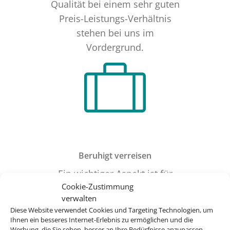
Qualität bei einem sehr guten
Preis-Leistungs-Verhältnis
stehen bei uns im
Vordergrund.
Beruhigt verreisen
Ein wichtiger Aspekt ist für
Cookie-Zustimmung
uns die Sicherheit auf Reisen.
verwalten
Wir arbeiten eng mit unserem
Diese Website verwendet Cookies und Targeting Technologien, um
ISO-zertifizierten
Ihnen ein besseres Internet-Erlebnis zu ermöglichen und die
Werbung, die Sie sehen, besser an Ihre Bedürfnisse anzupassen.