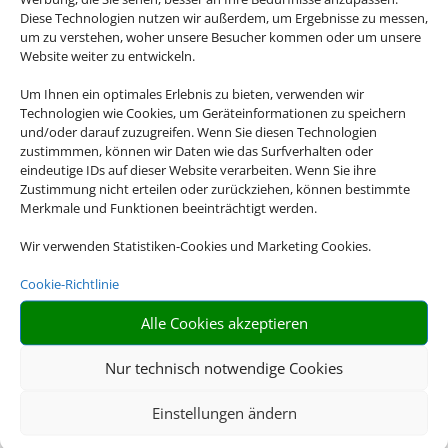
Busunternehmen
Diese Technologien nutzen wir außerdem, um Ergebnisse zu messen,
Schmetterling zusammen.
um zu verstehen, woher unsere Besucher kommen oder um unsere
Website weiter zu entwickeln.
Es verfügt über eine moderne
Busflotte und aktuelle
Um Ihnen ein optimales Erlebnis zu bieten, verwenden wir
Sicherheitstechnik.
Technologien wie Cookies, um Geräteinformationen zu speichern
und/oder darauf zuzugreifen. Wenn Sie diesen Technologien
zustimmmen, können wir Daten wie das Surfverhalten oder
eindeutige IDs auf dieser Website verarbeiten. Wenn Sie ihre
Zustimmung nicht erteilen oder zurückziehen, können bestimmte
Merkmale und Funktionen beeinträchtigt werden.
Wir verwenden Statistiken-Cookies und Marketing Cookies.
Cookie-Richtlinie
Alle Cookies akzeptieren
Organisation
Den gesamten
Nur technisch notwendige Cookies
organisatorischen Aufwand
Einstellungen ändern
übernimmt der
Reiseveranstalter für Sie