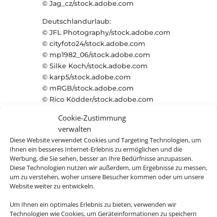
© Jag_cz/stock.adobe.com
Deutschlandurlaub:
© JFL Photography/stock.adobe.com
© cityfoto24/stock.adobe.com
© mp1982_06/stock.adobe.com
© Silke Koch/stock.adobe.com
© karp5/stock.adobe.com
© mRGB/stock.adobe.com
© Rico Ködder/stock.adobe.com
© eyetronic/stock.adobe.com
Cookie-Zustimmung
© chbaum/stock.adobe.com
verwalten
Diese Website verwendet Cookies und Targeting Technologien, um
Portugal:
Ihnen ein besseres Internet-Erlebnis zu ermöglichen und die
© peja/stock.adobe.com
Werbung, die Sie sehen, besser an Ihre Bedürfnisse anzupassen.
© daliu/stock.adobe.com
Diese Technologien nutzen wir außerdem, um Ergebnisse zu messen,
© ppohudka/stock.adobe.com
um zu verstehen, woher unsere Besucher kommen oder um unsere
© vickysp/stock.adobe.com
Website weiter zu entwickeln.
© daliu/stock.adobe.com
Um Ihnen ein optimales Erlebnis zu bieten, verwenden wir
© Balate Dorin/stock.adobe.com
Technologien wie Cookies, um Geräteinformationen zu speichern