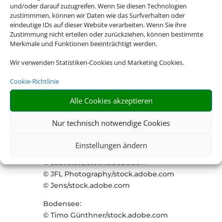
© Culipix/stock.adobe.com
und/oder darauf zuzugreifen. Wenn Sie diesen Technologien
© Mapics/stock.adobe.com
zustimmmen, können wir Daten wie das Surfverhalten oder
eindeutige IDs auf dieser Website verarbeiten. Wenn Sie ihre
Cluburlaub:
Zustimmung nicht erteilen oder zurückziehen, können bestimmte
© DisobeyArt/stock.adobe.com
Merkmale und Funktionen beeinträchtigt werden.
© NDABCREATIVITY/stock.adobe.com
Wir verwenden Statistiken-Cookies und Marketing Cookies.
Ostsee:
Cookie-Richtlinie
© Silke Koch/stock.adobe.com
©
Alle Cookies akzeptieren
mmphotographie.de/stock.adobe.co
m
Nur technisch notwendige Cookies
© Shambhala/stock.adobe.com
© Jens/stock.adobe.com
Einstellungen ändern
© Benno Hoff/stock.adobe.com
© sebileiste/stock.adobe.com
© JFL Photography/stock.adobe.com
© Jens/stock.adobe.com
Bodensee:
© Timo Günthner/stock.adobe.com